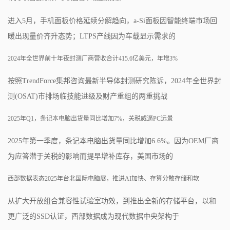
进入5月，手机面板价格延续分解趋向，a-Si面板因智能终端市场回
暖出现量价齐升态势；LTPS产线因为车载显示需求的
2024年全世界前十年夜封测厂商营收合计415.6亿美元，年增3%
按照TrendForce集邦咨询最新半导体封测研究陈诉，2024年全世界封
测(OSAT)市排场临技能进级及财产重组的两重挑战
2025年Q1，条记本电脑出货量同比增加7%，关税威逼PC远景
2025年第一季度，条记本电脑出货量同比增加6.6%。因为OEM厂商
为应答潜于关税的影响而提早增补库存，美国市场的
西部数据表态2025年台北国际电脑展，推进AI加快、存算分散存储和软
从扩大开放组合兼容性试验室功效，到推出全新的存储平台，以和
更广泛的SSD认证，西部数据成为现代数据中央架构于