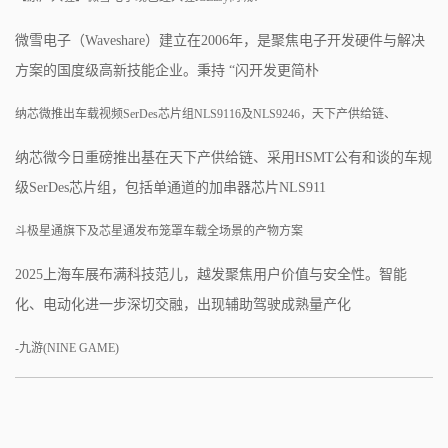
微雪电子（Waveshare）建立在2006年，是聚焦电子开发硬件与解决
方案的国度级高新技能企业。秉持 “闪开发更简朴
纳芯微推出车载视频SerDes芯片组NLS9116及NLS9246，天下产供给链、
纳芯微今日重磅推出基在天下产供给链、采用HSMT公有和谈的车规
级SerDes芯片组，包括单通道的加串器芯片NLS911
斗极星通旗下及芯星通发布笼罩车载全场景的产物方案
2025上海车展布满科技范儿，越发聚焦用户价值与安全性。智能
化、电动化进一步深切交融，出现辅助驾驶成熟量产化
-九游(NINE GAME)