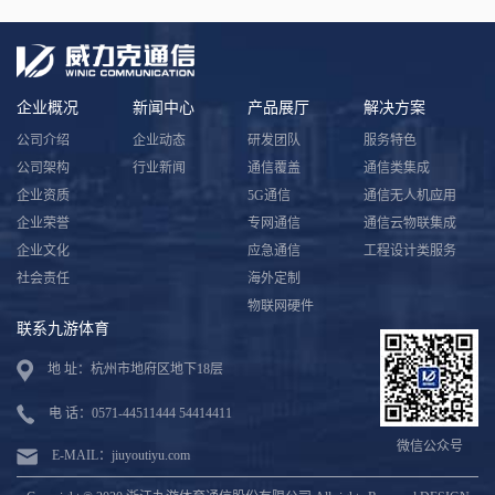
企业概况
新闻中心
产品展厅
解决方案
公司介绍
企业动态
研发团队
服务特色
公司架构
行业新闻
通信覆盖
通信类集成
企业资质
5G通信
通信无人机应用
企业荣誉
专网通信
通信云物联集成
企业文化
应急通信
工程设计类服务
社会责任
海外定制
物联网硬件
联系九游体育
地 址：杭州市地府区地下18层
电 话：0571-44511444 54414411
微信公众号
E-MAIL：jiuyoutiyu.com