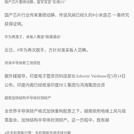
国产芯片重磅动静，雷军官宣“玄戒O1”
国产芯片行业传来重磅动静，传说风闻已经久的#小米造芯 一事终究
获得证明。
华为再落子，呆板人赛道“暗潮涌动”
近日，#华为再次脱手，方针对准呆板人范畴。
鸿海半导体新工场获批
据外媒报导，印度电子暨资讯科技部长Ashwini Vaishnaw在5月14日
公布，印度内阁已经核准印度HCL集团与鸿海集团合资
越南加快结构半导体封测财产
全世界半导体财产格式加快重构配景之下，越南依附地缘上风与政
策盈余，加快结构半导体封测财产。这一历程中，既有越
4月手机面板行情：手机面板市场连续分解