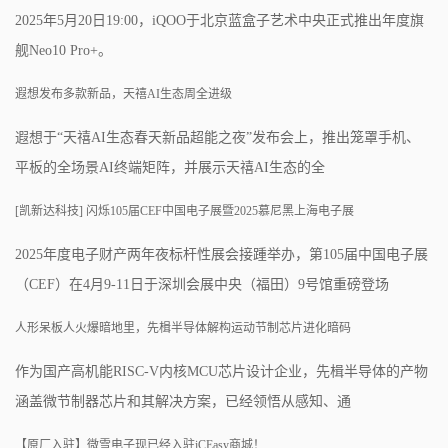
2025年5月20日19:00，iQOO于北京蓝盒子艺术中央正式推出年度旗
舰Neo10 Pro+。
遐想发布多款新品，天禧AI生态周全进级
遐想于“天禧AI生态春天新品超能之夜”发布会上，推出笼罩手机、
平板的全场景AI终端矩阵，并展示天禧AI生态的全
[凯新达科技] 闪烁105届CEF中国电子展暨2025慕尼黑上海电子展
2025年度电子财产两年夜标杆性展会接踵举办，第105届中国电子展
（CEF）在4月9-11日于深圳会展中央（福田）9号馆重磅登场
人形呆板人火爆暗地里，先楫半导体解构运动节制芯片进化暗码
作为国产高机能RISC-V内核MCU芯片设计企业，先楫半导体的产物
涵盖微节制器芯片和其解决方案，已经领悟从感知、通
【原厂入驻】微雪电子现已经入驻iCEasy商城！