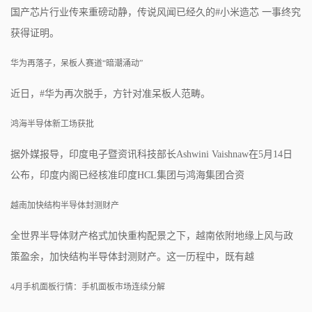
国产芯片行业传来重磅动静，传说风闻已经久的#小米造芯 一事终究
获得证明。
华为再落子，呆板人赛道“暗潮涌动”
近日，#华为再次脱手，方针对准呆板人范畴。
鸿海半导体新工场获批
据外媒报导，印度电子暨资讯科技部长Ashwini Vaishnaw在5月14日
公布，印度内阁已经核准印度HCL集团与鸿海集团合资
越南加快结构半导体封测财产
全世界半导体财产格式加快重构配景之下，越南依附地缘上风与政
策盈余，加快结构半导体封测财产。这一历程中，既有越
4月手机面板行情：手机面板市场连续分解