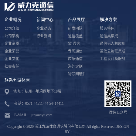
企业概况
新闻中心
产品展厅
解决方案
公司介绍
企业动态
研发团队
服务特色
公司架构
行业新闻
通信覆盖
通信类集成
企业资质
5G通信
通信无人机应用
企业荣誉
专网通信
通信云物联集成
企业文化
应急通信
工程设计类服务
社会责任
海外定制
物联网硬件
联系九游体育
地 址：杭州市地府区地下18层
电 话：0571-44511444 54414411
微信公众号
E-MAIL：jiuyoutiyu.com
Copyright © 2020 浙江九游体育通信股份有限公司 All rights Reserved.DESIGN
BY :