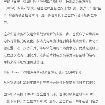
中部（台中、桃园）的DRAM出产线扩张，特别是高带宽内存
（HBM）的量产需求。经由过程直吸收购现成厂房，美光可节省2至
3年的设置装备摆设时间，进一步晋升其于全世界存储市场的竞争
力。
这次生意业务不仅是企业战略调解的主要一步，也反应了全世界半
导体行业格式的变化。友达光电经由过程剥离非焦点营业，优化资
源配置，进一步晋升其于半导体范畴的市场竞争力。而美光则经由
过程这次收购，加快其于进步前辈封装及高带宽内存范畴的结构，
为将来的市场增加奠基基础。
责编：Elaine 千亿市值半导体巨头官宣改名，此后再无韦尔股分
从分销到原厂2024年度全世界电子元器件分销商营收排名TOP50
国际电子商情《2024年度全世界电子元器件分销商营收TOP50》
（如下简称2024全世界TOP50）发布，全世界前十中年夜部门名次