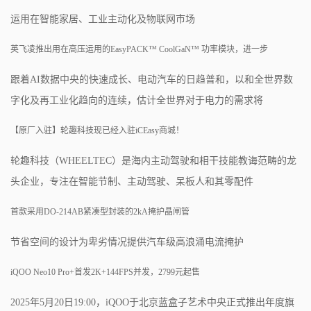
运用在智能家居、工业主动化及物联网市场
英飞凌推出用在高压运用的EasyPACK™ CoolGaN™ 功率模块，进一步
跟着AI数据中央的快速成长、电动汽车的日趋普和，以和全世界数
字化及再工业化趋向的连续，估计全世界对于电力的需求将
【原厂入驻】轮趣科技现已经入驻iCEasy商城！
轮趣科技（WHEELTEC）是海内主动驾驶和相干技能教诲范畴的龙
头企业，专注在智能节制、主动驾驶、呆板人和其零配件
首款采用DO-214AB紧凑型封装的2kA掩护晶闸管
节省空间的设计为卑劣情况提供汽车级高浪涌电流掩护
iQOO Neo10 Pro+首发2K+144FPS并发，2799元起售
2025年5月20日19:00，iQOO于北京蓝盒子艺术中央正式推出年度旗