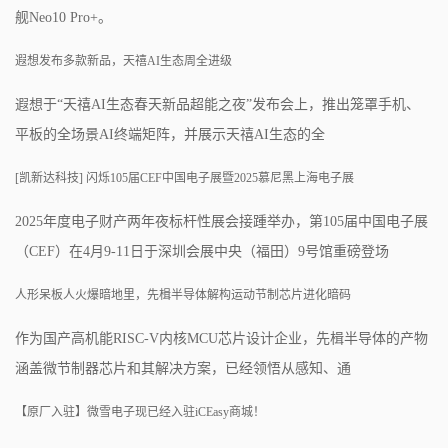
舰Neo10 Pro+。
遐想发布多款新品，天禧AI生态周全进级
遐想于“天禧AI生态春天新品超能之夜”发布会上，推出笼罩手机、
平板的全场景AI终端矩阵，并展示天禧AI生态的全
[凯新达科技] 闪烁105届CEF中国电子展暨2025慕尼黑上海电子展
2025年度电子财产两年夜标杆性展会接踵举办，第105届中国电子展
（CEF）在4月9-11日于深圳会展中央（福田）9号馆重磅登场
人形呆板人火爆暗地里，先楫半导体解构运动节制芯片进化暗码
作为国产高机能RISC-V内核MCU芯片设计企业，先楫半导体的产物
涵盖微节制器芯片和其解决方案，已经领悟从感知、通
【原厂入驻】微雪电子现已经入驻iCEasy商城！