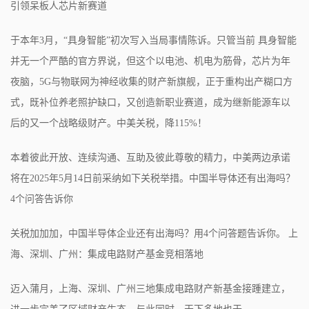
引领呆板人芯片新赛道
于本年3月，“具身智能”初次写入当局事情陈诉。只管当前 具身智能
并无一个严酷的官方界说，但这个以电池、机电为筋骨，芯片为年
夜脑，5G与物联网为神经收集的财产新旗舰，正于重构出产糊口方
式，既补位养老照护缺口，又创造新职业赛道，成为继新能源车以
后的又一个战略级财产。中美关税，降115%！
本着彼此开放、连续沟通、互助及彼此尊敬的精力，中美两边承诺
将在2025年5月14日前采纳如下关税举措。中国半导体还有出海吗？
4个问答告诉你
关税加加加，中国半导体企业还有出海吗？用4个问答题告诉你。 上
海、深圳、广州：集成电路财产基金竞相落地
迈入蒲月，上海、深圳、广州三地集成电路财产新基金接踵建立，