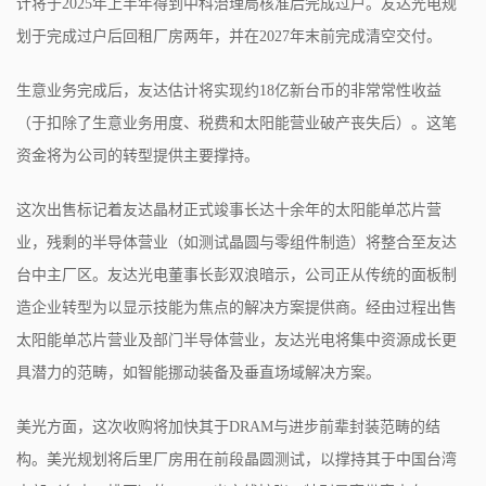
计将于2025年上半年得到中科治理局核准后完成过户。友达光电规
划于完成过户后回租厂房两年，并在2027年末前完成清空交付。
生意业务完成后，友达估计将实现约18亿新台币的非常常性收益
（于扣除了生意业务用度、税费和太阳能营业破产丧失后）。这笔
资金将为公司的转型提供主要撑持。
这次出售标记着友达晶材正式竣事长达十余年的太阳能单芯片营
业，残剩的半导体营业（如测试晶圆与零组件制造）将整合至友达
台中主厂区。友达光电董事长彭双浪暗示，公司正从传统的面板制
造企业转型为以显示技能为焦点的解决方案提供商。经由过程出售
太阳能单芯片营业及部门半导体营业，友达光电将集中资源成长更
具潜力的范畴，如智能挪动装备及垂直场域解决方案。
美光方面，这次收购将加快其于DRAM与进步前辈封装范畴的结
构。美光规划将后里厂房用在前段晶圆测试，以撑持其于中国台湾