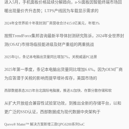
进入5月，手机面板价格延续分解趋向，a-Si面板因智能终端市场回
暖出现量价齐升态势；LTPS产线因为车载显示需求的
2024年全世界前十年夜封测厂商营收合计415.6亿美元，年增3%
按照TrendForce集邦咨询最新半导体封测研究陈诉，2024年全世界封
测(OSAT)市排场临技能进级及财产重组的两重挑战
2025年Q1，条记本电脑出货量同比增加7%，关税威逼PC远景
2025年第一季度，条记本电脑出货量同比增加6.6%。因为OEM厂商
为应答潜于关税的影响而提早增补库存，美国市场的
西部数据表态2025年台北国际电脑展，推进AI加快、存算分散存储和软
从扩大开放组合兼容性试验室功效，到推出全新的存储平台，以和
更广泛的SSD认证，西部数据成为现代数据中央架构于
Qorvo® Matter™ 解决方案新增三款QPG6200系列SoC