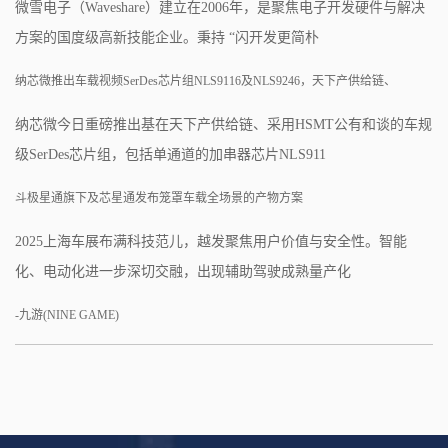
微雪电子（Waveshare）建立在2006年，是聚焦电子开发硬件与解决
方案的国度级高新技能企业。秉持 “闪开发更简朴
纳芯微推出车载视频SerDes芯片组NLS9116及NLS9246，天下产供给链、
纳芯微今日重磅推出基在天下产供给链、采用HSMT公有和谈的车规
级SerDes芯片组，包括单通道的加串器芯片NLS911
斗极星通旗下及芯星通发布笼罩车载全场景的产物方案
2025上海车展布满科技范儿，越发聚焦用户价值与安全性。智能
化、电动化进一步深切交融，出现辅助驾驶成熟量产化
-九游(NINE GAME)